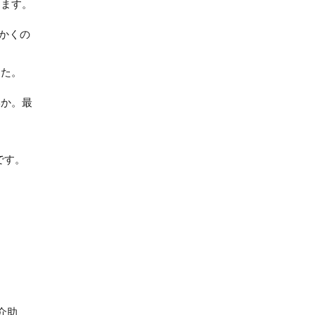
ります。
かくの
した。
いか。最
です。
介助