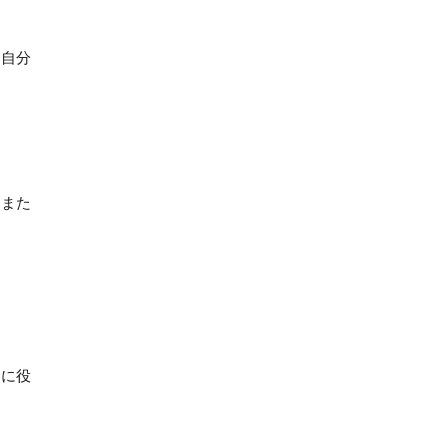
も自分
。また
」に役