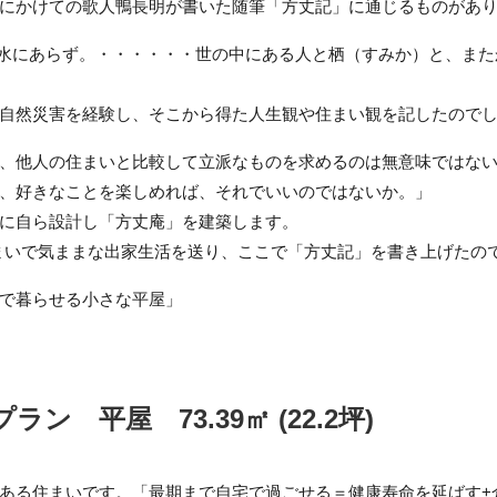
にかけての歌人鴨長明が書いた随筆「方丈記」に通じるものがあ
水にあらず。・・・・・・世の中にある人と栖（すみか）と、また
自然災害を経験し、そこから得た人生観や住まい観を記したので
、他人の住まいと比較して立派なものを求めるのは無意味ではな
、好きなことを楽しめれば、それでいいのではないか。」
に自ら設計し「方丈庵」を建築します。
の住まいで気ままな出家生活を送り、ここで「方丈記」を書き上げたの
で暮らせる小さな平屋」
。
ン 平屋 73.39㎡ (22.2坪)
ある住まいです。「最期まで自宅で過ごせる＝健康寿命を延ばす+