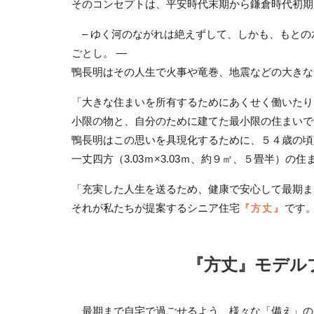
そのコンセプトは、平安時代末期から鎌倉時代初期
– ゆく河のながれは絶えずして、しかも、もとの
ごとし。 —
鴨長明はその人生で火事や竜巻、地震などの大きな
「大きな住まいを所有するためにあくせく働いたり
小限の物と、自分のために建てた最小限の住まいで
鴨長明はこの思いを具現化するために、５４歳の頃
一丈四方（3.03ｍ×3.03ｍ、約９㎡、５畳半）
「充実した人生を送るため、健康で安心して最期ま
それが私たちが提案するシニア住宅
『方丈』
です
『方丈』モデルプラ
最期まで自宅で過ごせるよう、様々な「備え」の