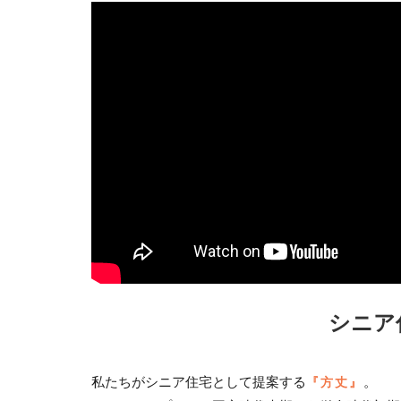
シニア
私たちがシニア住宅として提案する
『方丈』
。